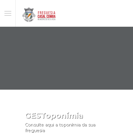
GESToponímia
Consulte aqui a toponímia da sua
freguesia