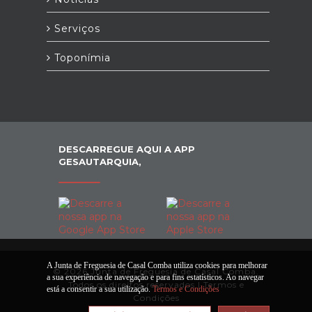
Serviços
Toponímia
DESCARREGUE AQUI A APP
GESAUTARQUIA,
A Junta de Freguesia de Casal Comba utiliza cookies para melhorar
© 2026 Junta de Freguesia de Casal Comba.
a sua experiência de navegação e para fins estatísticos. Ao navegar
Todos os direitos reservados |
Termos e
está a consentir a sua utilização.
Termos e Condições
Condições