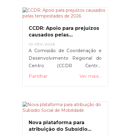
Montenegro anunciou o
aumento da comparticipação de
15 para 25 euros durante os
próximos três meses,
CCDR: Apoio para prejuízos
justificando a medida com o
causados pelas
impacto da guerra no Médio
tempestades de 2026
10-FEV-2026
Oriente.
A Comissão de Coordenação e
Desenvolvimento Regional do
Centro (CCDR Centro)
disponibilizou uma plataforma
Partilhar
Ver mais...
online para o registo de
prejuízos resultantes das
tempestades de 2026 que
afetaram vários concelhos da
Região Centro.O portal destina-
se a cidadãos, empresas,
Nova plataforma para
agricultores e municípios,
atribuição do Subsídio
permitindo a sinalização de