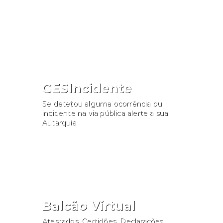
Consultar
GESIncidente
Se detetou alguma ocorrência ou
incidente na via pública alerte a sua
Autarquia
Participar
Balcão Virtual
Atestados, Certidões, Declarações,