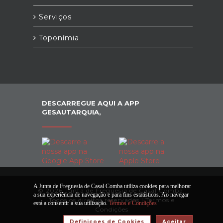
Serviços
Toponímia
DESCARREGUE AQUI A APP
GESAUTARQUIA,
A Junta de Freguesia de Casal Comba utiliza cookies para melhorar
© 2026 Junta de Freguesia de Casal Comba.
a sua experiência de navegação e para fins estatísticos. Ao navegar
Todos os direitos reservados |
Termos e
está a consentir a sua utilização.
Termos e Condições
Condições
Definiçoes de Cookies
Aceitar