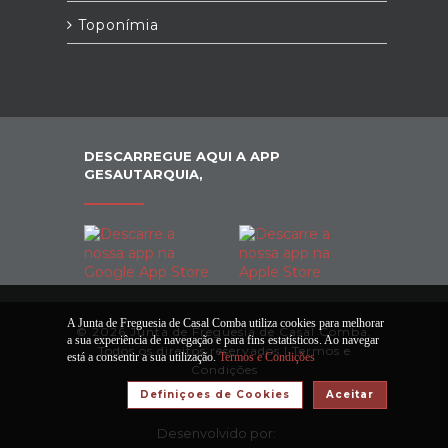
Toponímia
DESCARREGUE AQUI A APP
GESAUTARQUIA,
A Junta de Freguesia de Casal Comba utiliza cookies para melhorar
© 2026 Junta de Freguesia de Casal Comba.
a sua experiência de navegação e para fins estatísticos. Ao navegar
Todos os direitos reservados |
Termos e
está a consentir a sua utilização.
Termos e Condições
Condições
Definiçoes de Cookies
Aceitar
Desenvolvido por: