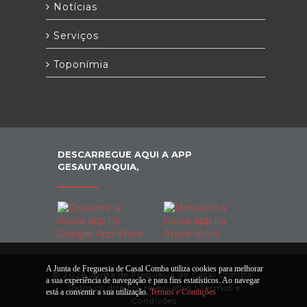
Notícias
Serviços
Toponímia
DESCARREGUE AQUI A APP
GESAUTARQUIA,
A Junta de Freguesia de Casal Comba utiliza cookies para melhorar
© 2026 Junta de Freguesia de Casal Comba.
a sua experiência de navegação e para fins estatísticos. Ao navegar
Todos os direitos reservados |
Termos e
está a consentir a sua utilização.
Termos e Condições
Condições