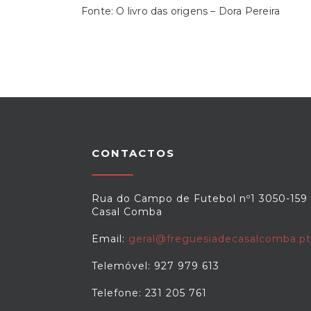
Fonte: O livro das origens – Dora Pereira
CONTACTOS
Rua do Campo de Futebol nº1 3050-159
Casal Comba
Email:
geral@freguesiadecasalcomba.pt
Telemóvel: 927 979 613
Telefone: 231 205 761