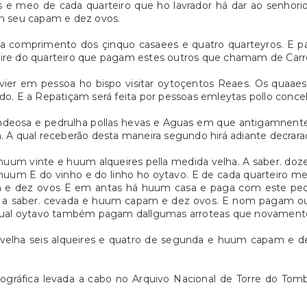
e meo de cada quarteiro que ho lavrador há dar ao senhori
 seu capam e dez ovos.
 comprimento dos çinquo casaees e quatro quarteyros. E pa
eire do quarteiro que pagam estes outros que chamam de Ca
ier em pessoa ho bispo visitar oytoçentos Reaes. Os quaaes
do. E a Repatiçam será feita por pessoas emleytas pollo conce
amdeosa e pedrulha pollas hevas e Aguas em que antigamnent
. A qual receberão desta maneira segundo hirá adiante decrara
nuum vinte e huum alqueires pella medida velha. A saber. d
huum E do vinho e do linho ho oytavo. E de cada quarteiro m
 dez ovos E em antas há huum casa e paga com este pedrulh
da a saber. cevada e huum capam e dez ovos. E nom pagam 
O qual oytavo também pagam dallgumas arroteas que novament
a velha seis alqueires e quatro de segunda e huum capam e d
iográfica levada a cabo no Arquivo Nacional de Torre do Tomb