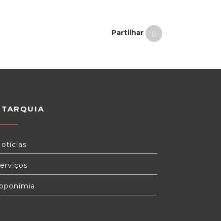
Partilhar
UTARQUIA
otícias
erviços
oponímia