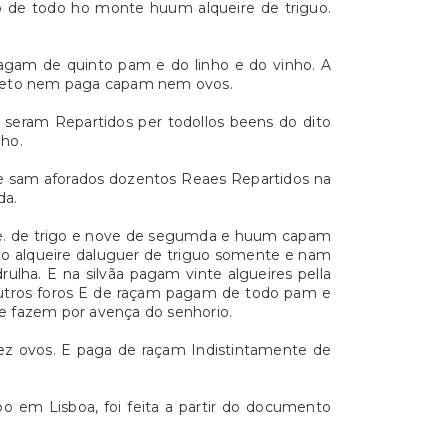
o de todo ho monte huum alqueire de triguo.
gam de quinto pam e do linho e do vinho. A
rreto nem paga capam nem ovos.
 seram Repartidos per todollos beens do dito
lho.
e sam aforados dozentos Reaes Repartidos na
da.
oze. de trigo e nove de segumda e huum capam
eo alqueire daluguer de triguo somente e nam
a. E na silvãa pagam vinte algueires pella
outros foros E de raçam pagam de todo pam e
e fazem por avença do senhorio.
ez ovos. E paga de raçam Indistintamente de
o em Lisboa, foi feita a partir do documento