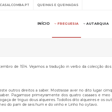
CASALCOMBA.PT
QUEIMAS E QUEIMADAS
INÍCIO
FREGUESIA
AUTARQUIA
tembro de 1514. Vejamos a tradução in verbo da colecção dos 
te outros direitos a saber. Mostrasse aver no dito lugar cim
 saber. Pagamsse primeyramente dos quatro casaaes e meo 
ogaça de triguo dous alqueires. Todollos dito alqueires e os o
eo do pam de seis hum e do vinho e Linho ho oytavo.