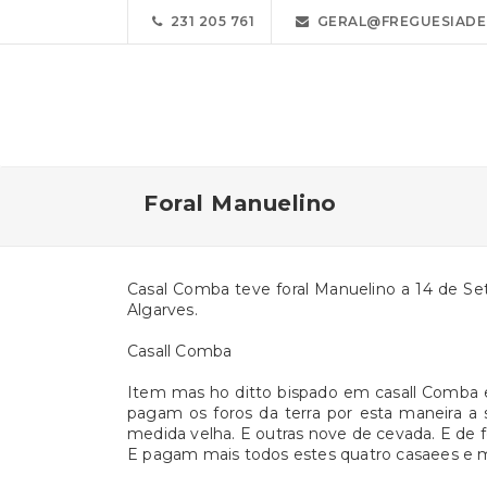
231 205 761
GERAL@FREGUESIADE
Foral Manuelino
Casal Comba teve foral Manuelino a 14 de Se
Algarves.
Casall Comba
Item mas ho ditto bispado em casall Comba es
pagam os foros da terra por esta maneira a
medida velha. E outras nove de cevada. E de f
E pagam mais todos estes quatro casaees e m