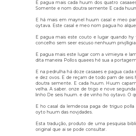
E pagua mais cada huum dos quatro casaaes 
Somente e nom doutra semente E cada huum
E há mais em maynel huum casal e meo para
oytava. Este casal e meo nom pagua ho alqu
E pagua mais este couto e lugar quando hy v
concelho sem seer escuso nenhuum privjlligia
E pagua mais este lugar com a vimieyra e l
dita maneira Pollos quaees hé sua a portagem
E na pedrulha há doze casaaes e pagua cada 
e dez ovos. E de reçam de todo pam de seis 
doutra semente. E cada huum. Huum capam e
velha. A saber. onze de trigo e nove segun
linho De seis huum. e de vinho ho oytavo. 
E ho casal da lemdeosa paga de triguo poll
oyto huum das novjdades.
Esta tradução, produto de uma pesquisa bibl
original que ai se pode consultar.