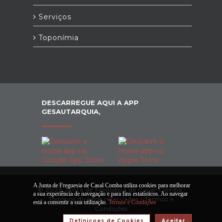
Serviços
Toponímia
DESCARREGUE AQUI A APP
GESAUTARQUIA,
A Junta de Freguesia de Casal Comba utiliza cookies para melhorar
© 2026 Junta de Freguesia de Casal Comba.
a sua experiência de navegação e para fins estatísticos. Ao navegar
Todos os direitos reservados |
Termos e
está a consentir a sua utilização.
Termos e Condições
Condições
Definiçoes de Cookies
Aceitar