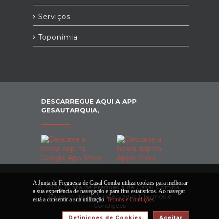
Serviços
Toponímia
DESCARREGUE AQUI A APP
GESAUTARQUIA,
A Junta de Freguesia de Casal Comba utiliza cookies para melhorar
© 2026 Junta de Freguesia de Casal Comba.
a sua experiência de navegação e para fins estatísticos. Ao navegar
Todos os direitos reservados |
Termos e
está a consentir a sua utilização.
Termos e Condições
Condições
Definiçoes de Cookies
Aceitar