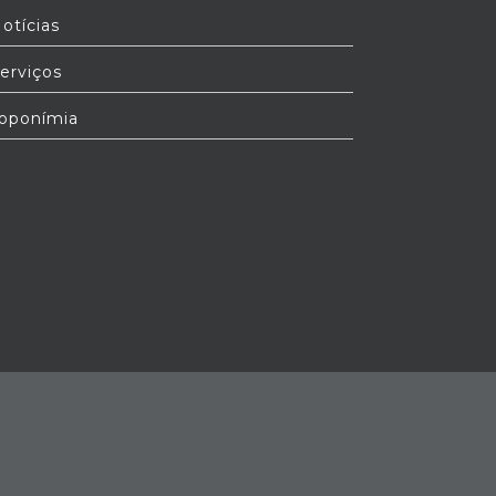
otícias
erviços
oponímia