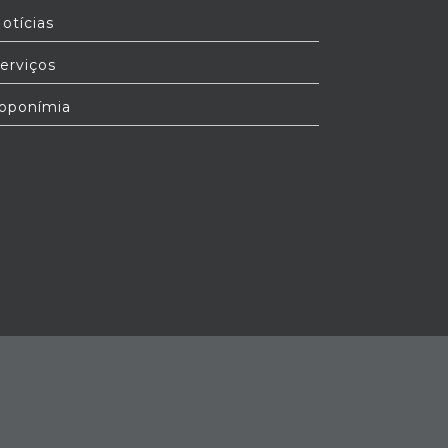
otícias
erviços
oponímia