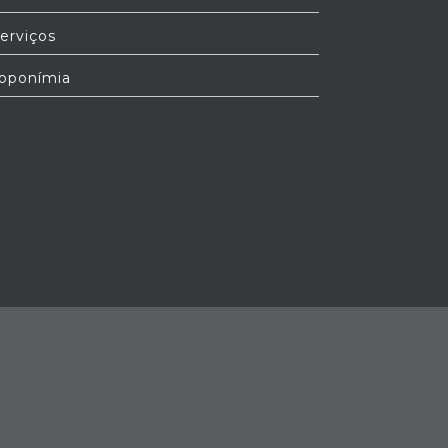
erviços
oponímia