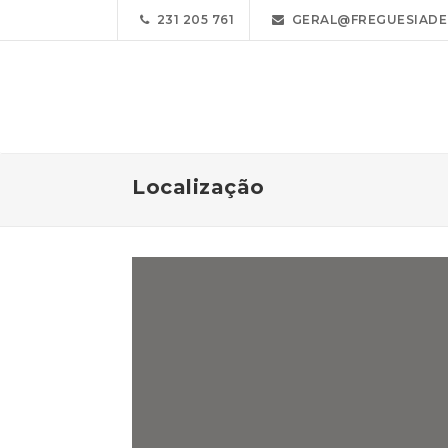
231 205 761
GERAL@FREGUESIADE
Localização