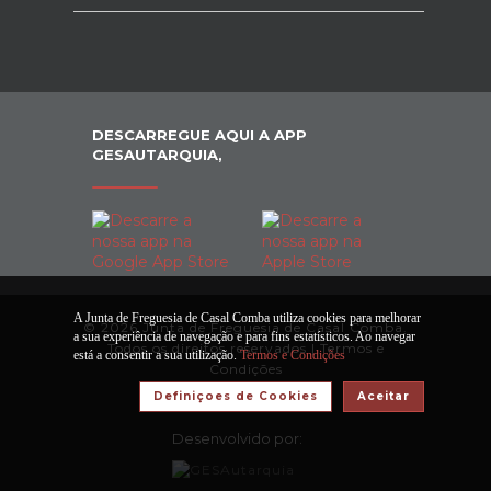
DESCARREGUE AQUI A APP
GESAUTARQUIA,
A Junta de Freguesia de Casal Comba utiliza cookies para melhorar
© 2026 Junta de Freguesia de Casal Comba.
a sua experiência de navegação e para fins estatísticos. Ao navegar
Todos os direitos reservados |
Termos e
está a consentir a sua utilização.
Termos e Condições
Condições
Definiçoes de Cookies
Aceitar
Desenvolvido por: