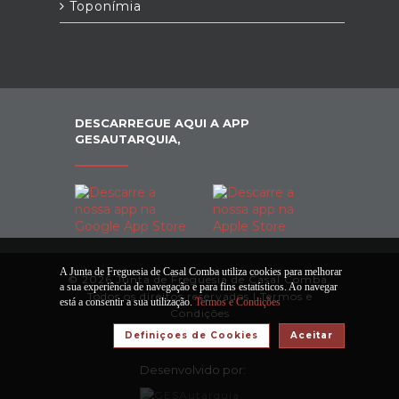
Toponímia
DESCARREGUE AQUI A APP
GESAUTARQUIA,
A Junta de Freguesia de Casal Comba utiliza cookies para melhorar
© 2026 Junta de Freguesia de Casal Comba.
a sua experiência de navegação e para fins estatísticos. Ao navegar
Todos os direitos reservados |
Termos e
está a consentir a sua utilização.
Termos e Condições
Condições
Definiçoes de Cookies
Aceitar
Desenvolvido por: