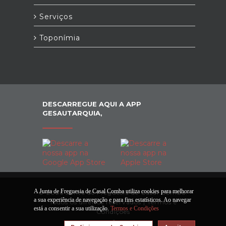
Serviços
Toponímia
DESCARREGUE AQUI A APP
GESAUTARQUIA,
A Junta de Freguesia de Casal Comba utiliza cookies para melhorar
© 2026 Junta de Freguesia de Casal Comba.
a sua experiência de navegação e para fins estatísticos. Ao navegar
Todos os direitos reservados |
Termos e
está a consentir a sua utilização.
Termos e Condições
Condições