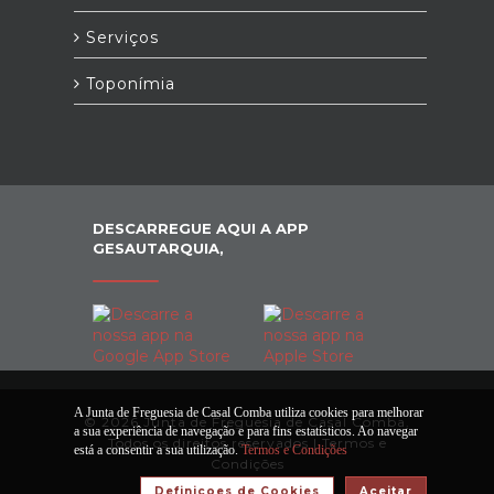
Serviços
Toponímia
DESCARREGUE AQUI A APP
GESAUTARQUIA,
A Junta de Freguesia de Casal Comba utiliza cookies para melhorar
© 2026 Junta de Freguesia de Casal Comba.
a sua experiência de navegação e para fins estatísticos. Ao navegar
Todos os direitos reservados |
Termos e
está a consentir a sua utilização.
Termos e Condições
Condições
Definiçoes de Cookies
Aceitar