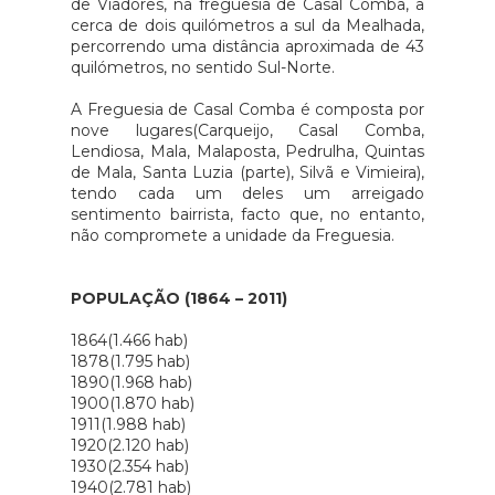
de Viadores, na freguesia de Casal Comba, a
cerca de dois quilómetros a sul da Mealhada,
percorrendo uma distância aproximada de 43
quilómetros, no sentido Sul-Norte.
A Freguesia de Casal Comba é composta por
nove lugares(Carqueijo, Casal Comba,
Lendiosa, Mala, Malaposta, Pedrulha, Quintas
de Mala, Santa Luzia (parte), Silvã e Vimieira),
tendo cada um deles um arreigado
sentimento bairrista, facto que, no entanto,
não compromete a unidade da Freguesia.
POPULAÇÃO (1864 – 2011)
1864(1.466 hab)
1878(1.795 hab)
1890(1.968 hab)
1900(1.870 hab)
1911(1.988 hab)
1920(2.120 hab)
1930(2.354 hab)
1940(2.781 hab)