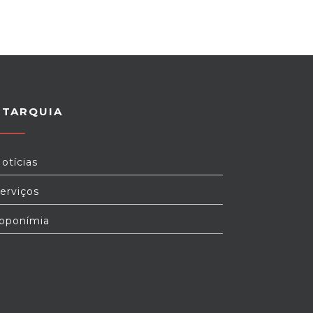
UTARQUIA
otícias
erviços
oponímia