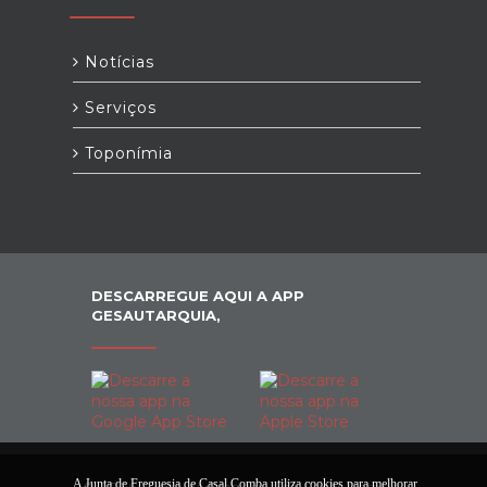
Notícias
Serviços
Toponímia
DESCARREGUE AQUI A APP
GESAUTARQUIA,
A Junta de Freguesia de Casal Comba utiliza cookies para melhorar
© 2026 Junta de Freguesia de Casal Comba.