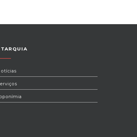
UTARQUIA
otícias
erviços
oponímia