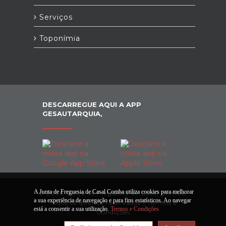
Serviços
Toponímia
DESCARREGUE AQUI A APP
GESAUTARQUIA,
A Junta de Freguesia de Casal Comba utiliza cookies para melhorar
© 2026 Junta de Freguesia de Casal Comba.
a sua experiência de navegação e para fins estatísticos. Ao navegar
Todos os direitos reservados |
Termos e
está a consentir a sua utilização.
Termos e Condições
Condições