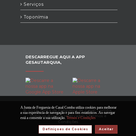
Serviços
Toponímia
DESCARREGUE AQUI A APP
GESAUTARQUIA,
A Junta de Freguesia de Casal Comba utiliza cookies para melhorar
© 2026 Junta de Freguesia de Casal Comba.
a sua experiência de navegação e para fins estatísticos. Ao navegar
Todos os direitos reservados |
Termos e
está a consentir a sua utilização.
Termos e Condições
Condições
Definiçoes de Cookies
Aceitar