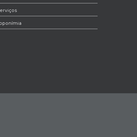
erviços
oponímia