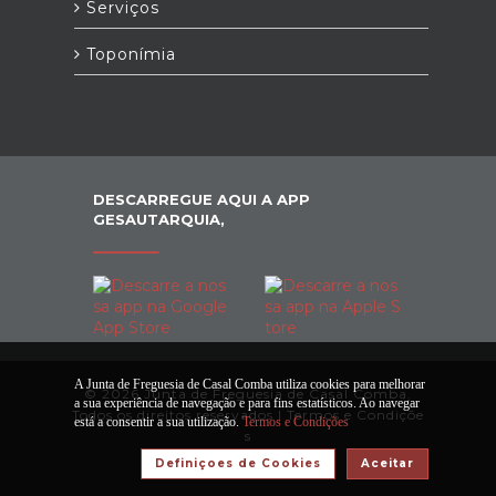
Serviços
Toponímia
DESCARREGUE AQUI A APP
GESAUTARQUIA,
A Junta de Freguesia de Casal Comba utiliza cookies para melhorar
© 2026 Junta de Freguesia de Casal Comba.
a sua experiência de navegação e para fins estatísticos. Ao navegar
Todos os direitos reservados |
Termos e Condiçõe
está a consentir a sua utilização.
Termos e Condições
s
Definiçoes de Cookies
Aceitar